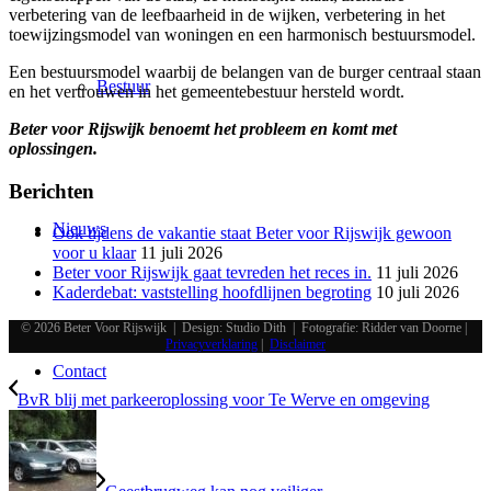
verbetering van de leefbaarheid in de wijken, verbetering in het
toewijzingsmodel van woningen en een harmonisch bestuursmodel.
Een bestuursmodel waarbij de belangen van de burger centraal staan
Bestuur
en het vertrouwen in het gemeentebestuur hersteld wordt.
Beter voor Rijswijk benoemt het probleem en komt met
oplossingen.
Berichten
Nieuws
Ook tijdens de vakantie staat Beter voor Rijswijk gewoon
voor u klaar
11 juli 2026
Beter voor Rijswijk gaat tevreden het reces in.
11 juli 2026
Kaderdebat: vaststelling hoofdlijnen begroting
10 juli 2026
© 2026 Beter Voor Rijswijk | Design: Studio Dith | Fotografie: Ridder van Doorne |
Privacyverklaring
|
Disclaimer
Contact
BvR blij met parkeeroplossing voor Te Werve en omgeving