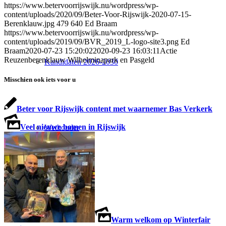
https://www.betervoorrijswijk.nu/wordpress/wp-
content/uploads/2020/09/Beter-Voor-Rijswijk-2020-07-15-
Berenklauw.jpg
479
640
Ed Braam
https://www.betervoorrijswijk.nu/wordpress/wp-
content/uploads/2019/09/BVR_2019_L-logo-site3.png
Ed
Braam
2020-07-23 15:20:02
2020-09-23 16:03:11
Actie
Reuzenberenklauw Wilhelminapark en Pasgeld
Kandidaten 2026-2030
Misschien ook iets voor u
Beter voor Rijswijk content met waarnemer Bas Verkerk
Veel nieuwe bomen in Rijswijk
Wethouder
Fractie
Warm welkom op Winterfair