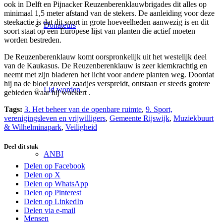
ook in Delft en Pijnacker Reuzenberenklauwbrigades dit alles op
minimaal 1,5 meter afstand van de stekers. De aanleiding voor deze
steekactie is dat dit soort in grote hoeveelheden aanwezig is en dit
Donateurs
soort staat op een Europese lijst van planten die actief moeten
worden bestreden.
De Reuzenberenklauw komt oorspronkelijk uit het westelijk deel
van de Kaukasus. De Reuzenberenklauw is zeer kiemkrachtig en
neemt met zijn bladeren het licht voor andere planten weg. Doordat
hij na de bloei zoveel zaadjes verspreidt, ontstaan er steeds grotere
Lid worden
gebieden waar hij woekert .
Tags:
3. Het beheer van de openbare ruimte
,
9. Sport,
verenigingsleven en vrijwilligers
,
Gemeente Rijswijk
,
Muziekbuurt
& Wilhelminapark
,
Veiligheid
Deel dit stuk
ANBI
Delen op Facebook
Delen op X
Delen op WhatsApp
Delen op Pinterest
Delen op LinkedIn
Delen via e-mail
Mensen