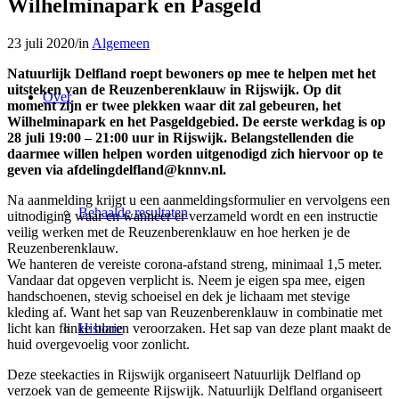
Wilhelminapark en Pasgeld
23 juli 2020
/
in
Algemeen
Natuurlijk Delfland roept bewoners op mee te helpen met het
uitsteken van de Reuzenberenklauw in Rijswijk. Op dit
Over
moment zijn er twee plekken waar dit zal gebeuren, het
Wilhelminapark en het Pasgeldgebied. De eerste werkdag is op
28 juli 19:00 – 21:00 uur in Rijswijk. Belangstellenden die
daarmee willen helpen worden uitgenodigd zich hiervoor op te
geven via afdelingdelfland@knnv.nl.
Na aanmelding krijgt u een aanmeldingsformulier en vervolgens een
Behaalde resultaten
uitnodiging waar en wanneer er verzameld wordt en een instructie
veilig werken met de Reuzenberenklauw en hoe herken je de
Reuzenberenklauw.
We hanteren de vereiste corona-afstand streng, minimaal 1,5 meter.
Vandaar dat opgeven verplicht is. Neem je eigen spa mee, eigen
handschoenen, stevig schoeisel en dek je lichaam met stevige
kleding af. Want het sap van Reuzenberenklauw in combinatie met
licht kan flinke blaren veroorzaken. Het sap van deze plant maakt de
Historie
huid overgevoelig voor zonlicht.
Deze steekacties in Rijswijk organiseert Natuurlijk Delfland op
verzoek van de gemeente Rijswijk. Natuurlijk Delfland organiseert