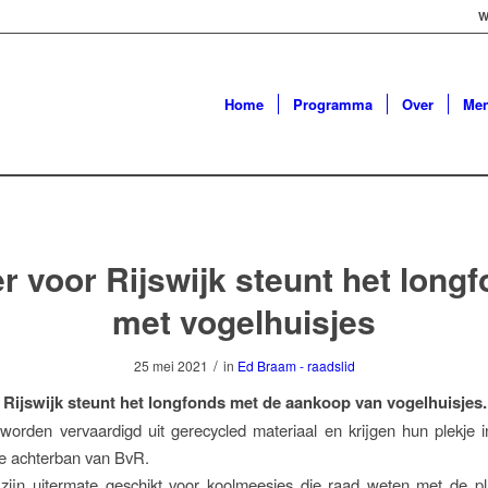
W
Home
Programma
Over
Me
r voor Rijswijk steunt het long
met vogelhuisjes
/
25 mei 2021
in
Ed Braam - raadslid
 Rijswijk steunt het longfonds met de aankoop van vogelhuisjes.
worden vervaardigd uit gerecycled materiaal en krijgen hun plekje i
de achterban van BvR.
 zijn uitermate geschikt voor koolmeesjes die raad weten met de p