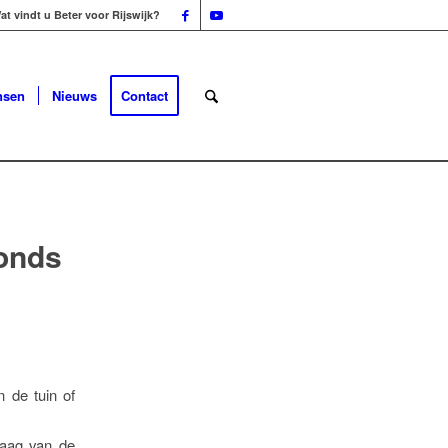
at vindt u Beter voor Rijswijk?
nsen
Nieuws
Contact
fonds
n de tuin of
laag van de