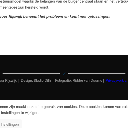
stuursmodel waarbij de belangen van de burger centraal staan en het vertrou
meentebestuur hersteld wordt.
 voor Rijswijk benoemt het probleem en komt met oplossingen.
or Rijswijk | Design: Studio Dith | Fotografie: Ridder van Doorne |
Privacyverklar
nnen zijn maakt onze site gebruik van cookies. Deze cookies komen van exte
 instellingen te wijzigen.
Instellingen