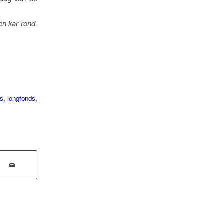
en kar rond.
ps
,
longfonds
,