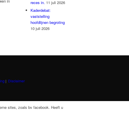
wen in
reces in.
11 juli 2026
Kaderdebat:
vaststelling
hoofdlijnen begroting
10 juli 2026
ing
|
Disclaimer
rne sites, zoals bv facebook. Heeft u