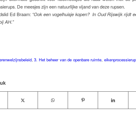
sierups. De meesjes zijn een natuurlijke vijand van deze rupsen.
adslid Ed Braam:
“Ook een vogelhuisje kopen? In Oud Rijswijk rijdt e
bij AH.”
erenwelzijnsbeleid
,
3. Het beheer van de openbare ruimte
,
eikenprocessieru
tuk