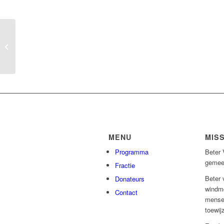
Terras beperkt open:
het mag weer
MENU
MISS
Programma
Beter 
gemee
Fractie
Beter 
Donateurs
windmo
Contact
mensel
toewij