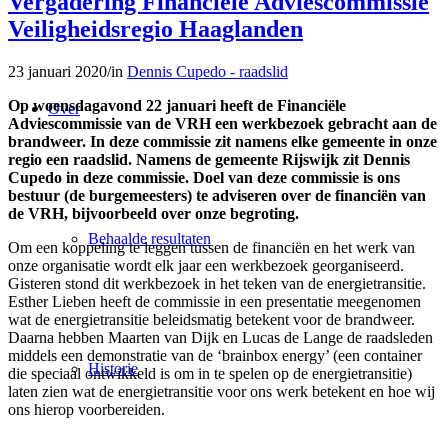
Vergadering Financiële Adviescommissie
Veiligheidsregio Haaglanden
23 januari 2020
/
in
Dennis Cupedo - raadslid
Op woensdagavond 22 januari heeft de Financiële
Over
Adviescommissie van de VRH een werkbezoek gebracht aan de
brandweer. In deze commissie zit namens elke gemeente in onze
regio een raadslid. Namens de gemeente Rijswijk zit Dennis
Cupedo in deze commissie. Doel van deze commissie is ons
bestuur (de burgemeesters) te adviseren over de financiën van
de VRH, bijvoorbeeld over onze begroting.
Behaalde resultaten
Om een koppeling te leggen tussen de financiën en het werk van
onze organisatie wordt elk jaar een werkbezoek georganiseerd.
Gisteren stond dit werkbezoek in het teken van de energietransitie.
Esther Lieben heeft de commissie in een presentatie meegenomen
wat de energietransitie beleidsmatig betekent voor de brandweer.
Daarna hebben Maarten van Dijk en Lucas de Lange de raadsleden
middels een demonstratie van de ‘brainbox energy’ (een container
Historie
die speciaal ontwikkeld is om in te spelen op de energietransitie)
laten zien wat de energietransitie voor ons werk betekent en hoe wij
ons hierop voorbereiden.