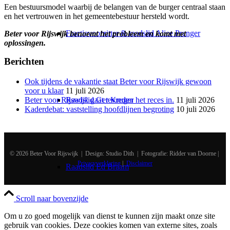
Een bestuursmodel waarbij de belangen van de burger centraal staan
en het vertrouwen in het gemeentebestuur hersteld wordt.
Fractievoorzitter & raadslid Alice Prenger
Beter voor Rijswijk benoemt het probleem en komt met
oplossingen.
Berichten
Ook tijdens de vakantie staat Beter voor Rijswijk gewoon
voor u klaar
11 juli 2026
Raadslid Ger Kruger
Beter voor Rijswijk gaat tevreden het reces in.
11 juli 2026
Kaderdebat: vaststelling hoofdlijnen begroting
10 juli 2026
© 2026 Beter Voor Rijswijk | Design: Studio Dith | Fotografie: Ridder van Doorne |
Privacyverklaring
|
Disclaimer
Raadslid Ed Braam
Scroll naar bovenzijde
Om u zo goed mogelijk van dienst te kunnen zijn maakt onze site
gebruik van cookies. Deze cookies komen van externe sites, zoals