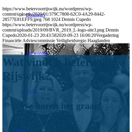
https://www.betervoorrijswijk.nu/wordpress/wp-
content/uploads/2020/01/379C7808-62C0-4A29-8442-
Donateurs
28577E81EFF9.jpeg
768
1024
Dennis Cupedo
https://www.betervoorrijswijk.nu/wordpress/wp-
content/uploads/2019/09/BVR_2019_L-logo-site3.png
Dennis
Cupedo
2020-01-23 20:43:58
2020-09-23 16:06:20
Vergadering
Financiële Adviescommissie Veiligheidsregio Haaglanden
Lid worden
Wat vindt u beter voor
Rijswijk?
ANBI
We horen het graag!
Mensen