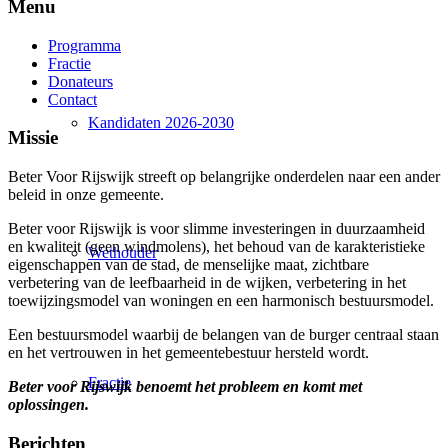
Menu
Programma
Fractie
Donateurs
Contact
Kandidaten 2026-2030
Missie
Beter Voor Rijswijk streeft op belangrijke onderdelen naar een ander
beleid in onze gemeente.
Beter voor Rijswijk is voor slimme investeringen in duurzaamheid
e
n kwaliteit (geen windmolens), het behoud van de karakteristieke
Wethouder
eigenschappen van de stad, de menselijke maat, zichtbare
verbetering van de leefbaarheid in de wijken, verbetering in het
toewijzingsmodel van woningen en een harmonisch bestuursmodel.
Een bestuursmodel waarbij de belangen van de burger centraal staan
en het vertrouwen in het gemeentebestuur hersteld wordt.
Fractie
Beter voor Rijswijk benoemt het probleem en komt met
oplossingen.
Berichten