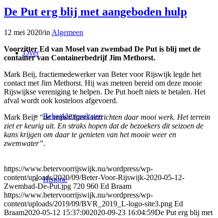
De Put erg blij met aangeboden hulp
12 mei 2020
/
in
Algemeen
Voorzitter Ed van Mosel van zwembad De Put is blij met de
Over
container van Containerbedrijf Jim Methorst.
Mark Beij, fractiemedewerker van Beter voor Rijswijk legde het
contact met Jim Methorst. Hij was meteen bereid om deze mooie
Rijswijkse vereniging te helpen. De Put hoeft niets te betalen. Het
afval wordt ook kosteloos afgevoerd.
Behaalde resultaten
Mark Beij:
“de vrijwilligers verrichten daar mooi werk. Het terrein
ziet er keurig uit. En straks hopen dat de bezoekers dit seizoen de
kans krijgen om daar te genieten van het mooie weer en
zwemwater”
.
https://www.betervoorrijswijk.nu/wordpress/wp-
content/uploads/2020/09/Beter-Voor-Rijswijk-2020-05-12-
Historie
Zwembad-De-Put.jpg
720
960
Ed Braam
https://www.betervoorrijswijk.nu/wordpress/wp-
content/uploads/2019/09/BVR_2019_L-logo-site3.png
Ed
Braam
2020-05-12 15:37:00
2020-09-23 16:04:59
De Put erg blij met