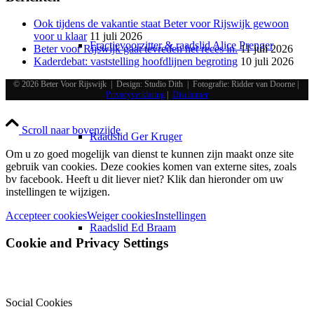
Ook tijdens de vakantie staat Beter voor Rijswijk gewoon
voor u klaar
11 juli 2026
Fractievoorzitter & raadslid Alice Prenger
Beter voor Rijswijk gaat tevreden het reces in.
11 juli 2026
Kaderdebat: vaststelling hoofdlijnen begroting
10 juli 2026
© 2026 Beter Voor Rijswijk | Design: Studio Dith | Fotografie: Ridder van Doorne |
Privacyverklaring
|
Disclaimer
Scroll naar bovenzijde
Raadslid Ger Kruger
Om u zo goed mogelijk van dienst te kunnen zijn maakt onze site
gebruik van cookies. Deze cookies komen van externe sites, zoals
bv facebook. Heeft u dit liever niet? Klik dan hieronder om uw
instellingen te wijzigen.
Accepteer cookies
Weiger cookies
Instellingen
Raadslid Ed Braam
Cookie and Privacy Settings
Social Cookies