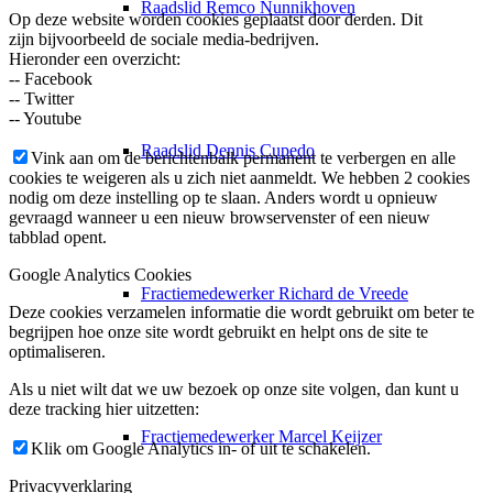
Raadslid Remco Nunnikhoven
Op deze website worden cookies geplaatst door derden. Dit
zijn bijvoorbeeld de sociale media-bedrijven.
Hieronder een overzicht:
-- Facebook
-- Twitter
-- Youtube
Raadslid Dennis Cupedo
Vink aan om de berichtenbalk permanent te verbergen en alle
cookies te weigeren als u zich niet aanmeldt. We hebben 2 cookies
nodig om deze instelling op te slaan. Anders wordt u opnieuw
gevraagd wanneer u een nieuw browservenster of een nieuw
tabblad opent.
Google Analytics Cookies
Fractiemedewerker Richard de Vreede
Deze cookies verzamelen informatie die wordt gebruikt om beter te
begrijpen hoe onze site wordt gebruikt en helpt ons de site te
optimaliseren.
Als u niet wilt dat we uw bezoek op onze site volgen, dan kunt u
deze tracking hier uitzetten:
Fractiemedewerker Marcel Keijzer
Klik om Google Analytics in- of uit te schakelen.
Privacyverklaring