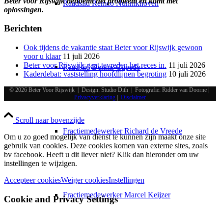
Beter voor Rijswijk benoemt het probleem en komt met
Raadslid Remco Nunnikhoven
oplossingen.
Berichten
Ook tijdens de vakantie staat Beter voor Rijswijk gewoon
voor u klaar
11 juli 2026
Beter voor Rijswijk gaat tevreden het reces in.
11 juli 2026
Raadslid Dennis Cupedo
Kaderdebat: vaststelling hoofdlijnen begroting
10 juli 2026
© 2026 Beter Voor Rijswijk | Design: Studio Dith | Fotografie: Ridder van Doorne |
Privacyverklaring
|
Disclaimer
Scroll naar bovenzijde
Fractiemedewerker Richard de Vreede
Om u zo goed mogelijk van dienst te kunnen zijn maakt onze site
gebruik van cookies. Deze cookies komen van externe sites, zoals
bv facebook. Heeft u dit liever niet? Klik dan hieronder om uw
instellingen te wijzigen.
Accepteer cookies
Weiger cookies
Instellingen
Fractiemedewerker Marcel Keijzer
Cookie and Privacy Settings