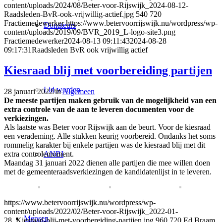
content/uploads/2024/08/Beter-voor-Rijswijk_2024-08-12-
Raadsleden-BvR-ook-vrijwillig-actief.jpg
540
720
Fractiemedewerker
https://www.betervoorrijswijk.nu/wordpress/wp-
Donateurs
content/uploads/2019/09/BVR_2019_L-logo-site3.png
Fractiemedewerker
2024-08-13 09:11:43
2024-08-28
09:17:31
Raadsleden BvR ook vrijwillig actief
Kiesraad blij met voorbereiding partijen
Lid worden
28 januari 2022
/
in
Algemeen
De meeste partijen maken gebruik van de mogelijkheid van een
extra controle van de aan te leveren documenten voor de
verkiezingen.
Als laatste was Beter voor Rijswijk aan de beurt. Voor de kiesraad
een verademing. Alle stukken keurig voorbereid. Ondanks het soms
rommelig karakter bij enkele partijen was de kiesraad blij met dit
ANBI
extra controlemoment.
Maandag 31 januari 2022 dienen alle partijen die mee willen doen
met de gemeenteraadsverkiezingen de kandidatenlijst in te leveren.
https://www.betervoorrijswijk.nu/wordpress/wp-
content/uploads/2022/02/Beter-voor-Rijswijk_2022-01-
Mensen
28_Kiesraad-blij-met-voorbereiding-partijen.jpg
960
720
Ed Braam