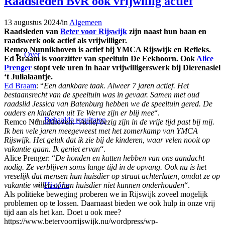
Raadsleden BvR ook vrijwillig actief
13 augustus 2024
/
in
Algemeen
Raadsleden van
Beter voor Rijswijk
zijn naast hun baan en
raadswerk ook actief als vrijwilliger.
Remco Nunnikhoven is actief bij YMCA Rijswijk en Refleks.
Over
Ed Braam is voorzitter van speeltuin De Eekhoorn. Ook
Alice
Prenger
stopt vele uren in haar vrijwilligerswerk bij Dierenasiel
‘t Julialaantje.
Ed Braam
: “
Een dankbare taak. Alweer 7 jaren actief. Het
bestaansrecht van de speeltuin was in gevaar. Samen met oud
raadslid Jessica van Batenburg hebben we de speeltuin gered. De
ouders en kinderen uit Te Werve zijn er blij mee
“.
Behaalde resultaten
Remco Nunnikhoven: “
Actief bezig zijn in de vrije tijd past bij mij.
Ik ben vele jaren meegeweest met het zomerkamp van YMCA
Rijswijk. Het geluk dat ik zie bij de kinderen, waar velen nooit op
vakantie gaan. Ik geniet ervan
“.
Alice Prenger: “
De honden en katten hebben van ons aandacht
nodig. Ze verblijven soms lange tijd in de opvang. Ook nu is het
vreselijk dat mensen hun huisdier op straat achterlaten, omdat ze op
vakantie willen of hun huisdier niet kunnen onderhouden
“.
Historie
Als politieke beweging proberen we in Rijswijk zoveel mogelijk
problemen op te lossen. Daarnaast bieden we ook hulp in onze vrij
tijd aan als het kan. Doet u ook mee?
https://www.betervoorrijswijk.nu/wordpress/wp-