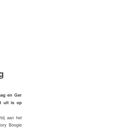
g
aag en Ger
 uit is op
bij aan het
tory Boogie