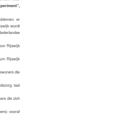
eriment”,
roblemen er
jswijk wordt
Nederlandse
oor Rijswijk
um Rijswijk
bewoners die
dszorg, taal
rs die zich
ers) vooraf