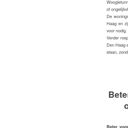
Woogietunn
of ongelijkv
De woningm
Haag en zi
voor nodig. 
Verder roep
Den Haag en
staan, zond
Beter
Beter voo