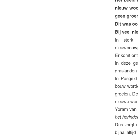
nieuw woon
geen groe
Dit was oo
Bij veel n
In sterk 
nieuwbouwpr
Er komt ont
In deze ge
graslanden 
In Pasgeld
bouw worde
groeien. De
nieuwe woni
Yoram van 
het herinde
Dus zorgt 
bijna altij