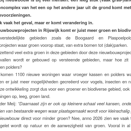
complex van het een op het andere jaar uit de grond komt met
nvoorzieningen.
k vaak het geval, maar er komt verandering in.
ieuwbouwprojecten in Rijswijk komt er juist meer groen en biodiver
verstedelijkte gebieden zoals de Boogaard en Plaspoelpo
ojecten waar groen voorop staat, van extra bomen tot (dak)parken.
zettend veel extra groen in deze gebieden door deze nieuwbouwprojec
vallen wordt er gebouwd op versteende gebieden, maar hoe zit
en polders?
 komen 1100 nieuwe woningen waar vroeger kassen en polders wa
n er juist meer mogelijkheden gecreëerd voor vogels, insecten en n
ze ontwikkeling zorgt dus voor een groener en biodiverse gebied, ook
ngen op, leeg, groen land.
der Meij:
“Daarnaast zijn er ook op kleinere schaal veel kansen, onde
len van bestaande wegen waar plaatsgemaakt wordt voor kleinschalig 
nieuwbouw direct voor minder groen? Nee, anno 2026 zien we vaak t
d gelet wordt op natuur en de aanwezigheid van groen. Vooral in a