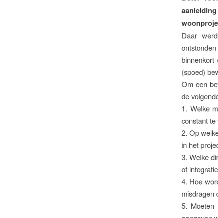
aanleidi
woonprojec
Daar werd 
ontstonden 
binnenkort
(spoed) be
Om een bete
de volgend
1. Welke m
constant t
2. Op welke
in het proj
3. Welke di
of integra
4. Hoe wor
misdragen o
5. Moeten 
aangeven wa