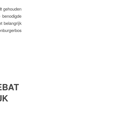
rdt gehouden
e benodigde
t belangrijk
senburgerbos
EBAT
JK