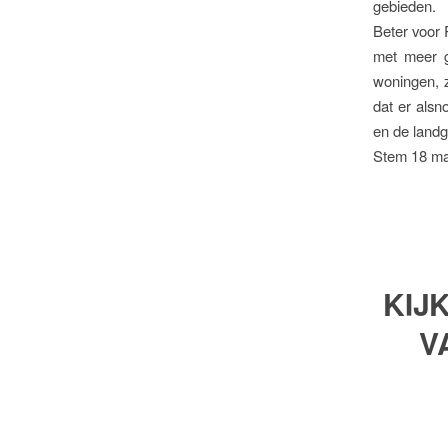
gebieden.
Beter voor 
met meer g
woningen, z
dat er alsn
en de land
Stem 18 maar
KIJ
V