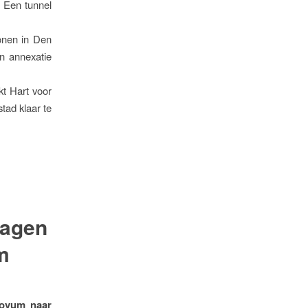
 Een tunnel
onen in Den
n annexatie
kt Hart voor
tad klaar te
vragen
m
Novum naar