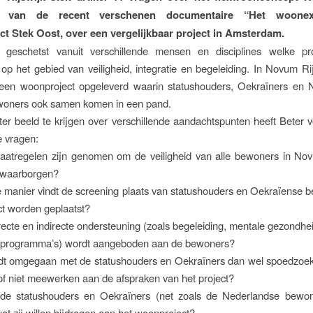
ng van de recent verschenen documentaire “Het woonexp
t Stek Oost, over een vergelijkbaar project in Amsterdam.
geschetst vanuit verschillende mensen en disciplines welke p
op het gebied van veiligheid, integratie en begeleiding. In Novum Ri
 een woonproject opgeleverd waarin statushouders, Oekraïners en 
woners ook samen komen in een pand.
r beeld te krijgen over verschillende aandachtspunten heeft Beter v
e vragen:
aatregelen zijn genomen om de veiligheid van alle bewoners in Nov
e waarborgen?
 manier vindt de screening plaats van statushouders en Oekraïense 
ect worden geplaatst?
recte en indirecte ondersteuning (zoals begeleiding, mentale gezondhei
tieprogramma’s) wordt aangeboden aan de bewoners?
dt omgegaan met de statushouders en Oekraïners dan wel spoedzoeke
f niet meewerken aan de afspraken van het project?
de statushouders en Oekraïners (net zoals de Nederlandse bewon
t zij willen bijdragen aan het woonproject?