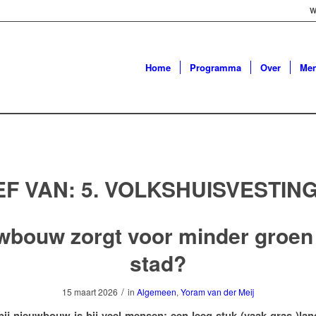
W
Home
Programma
Over
Me
EF VAN:
5. VOLKSHUISVESTIN
wbouw zorgt voor minder groen 
stad?
/
15 maart 2026
in
Algemeen
,
Yoram van der Meij
bij nieuwbouw is bij veel mensen: een leeg stuk (vaak gras-)la