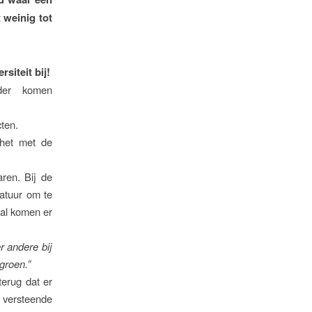
 weinig tot
siteit bij!
lder komen
ten.
 het met de
ren. Bij de
atuur om te
 al komen er
r andere bij
groen.”
erug dat er
l versteende