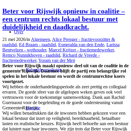
Beter voor Rijswijk opnieuw in coalitie –
een centrum rechts lokaal bestuur met
duidelijkheid en daadkracht.
Over
21 mei 2026
/
in
Algemeen
,
Alice Prenger - fractievoorzitter &
raadslid
,
Ed Braam - raadslid
,
Esmeralda van den Ende
,
Larissa
Bentvelzen - wethouder
,
Marcel Keijzer - fractiemedewerker
,
Remco Nunnikhoven - raadslid
,
Richard de Vreede -
fractiemedewerker
,
Yoram van der Meij
Beter voor Rijswijk maakt opnieuw deel uit van de coalitie in de
Behaalde resultaten
gemeente Rijswijk. Daarmee blijft de partij een belangrijke rol
spelen in het lokale bestuur en wordt de centrumrechtse koers
voortgezet.
Wij hebben de onderhandelingsperiode als zeer prettig en collegiaal
ervaren. De goede sfeer van de afgelopen weken geven ook veel
vertrouwen voor de toekomstige samenwerking. Dank aan Rachid
Guernaoui voor de begeleiding en de goede ondersteuning vanuit
Historie
Gemeente Rijswijk.
Wij willen benadrukken dat de inwoners hebben gekozen voor een
lokaal bestuur dat inzet op veiligheid, bereikbaarheid, betaalbare
lasten en realistische keuzes. Rijswijk heeft behoefte aan een bestuur
dat luistert naar haar inwoners. We zijn trots dat Beter voor Rijswijk