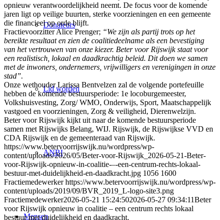
opnieuw verantwoordelijkheid neemt. De focus voor de komende
jaren ligt op veilige buurten, sterke voorzieningen en een gemeente
die financieel op orde blijft.
Donateurs
Fractievoorzitter Alice Prenger;
“We zijn als partij trots op het
bereikte resultaat en zien de coalitiedeelname als een bevestiging
van het vertrouwen van onze kiezer. Beter voor Rijswijk staat voor
een realistisch, lokaal en daadkrachtig beleid. Dit doen we samen
met de inwoners, ondernemers, vrijwilligers en verenigingen in onze
stad”.
Onze wethouder Larissa Bentvelzen zal de volgende portefeuille
Lid worden
hebben de komende bestuursperiode: 1e locoburgemeester,
Volkshuisvesting, Zorg/ WMO, Onderwijs, Sport, Maatschappelijk
vastgoed en voorzieningen, Zorg & veiligheid, Dierenwelzijn.
Beter voor Rijswijk kijkt uit naar de komende bestuursperiode
samen met Rijswijks Belang, WIJ. Rijswijk, de Rijswijkse VVD en
CDA Rijswijk en de gemeenteraad van Rijswijk.
https://www.betervoorrijswijk.nu/wordpress/wp-
ANBI
content/uploads/2026/05/Beter-voor-Rijswijk_2026-05-21-Beter-
voor-Rijswijk-opnieuw-in-coalitie-–-een-centrum-rechts-lokaal-
bestuur-met-duidelijkheid-en-daadkracht.jpg
1056
1600
Fractiemedewerker
https://www.betervoorrijswijk.nu/wordpress/wp-
content/uploads/2019/09/BVR_2019_L-logo-site3.png
Fractiemedewerker
2026-05-21 15:24:50
2026-05-27 09:34:11
Beter
voor Rijswijk opnieuw in coalitie – een centrum rechts lokaal
Mensen
bestuur met duidelijkheid en daadkracht.