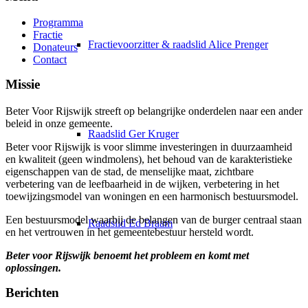
Programma
Fractie
Fractievoorzitter & raadslid Alice Prenger
Donateurs
Contact
Missie
Beter Voor Rijswijk streeft op belangrijke onderdelen naar een ander
beleid in onze gemeente.
Raadslid Ger Kruger
Beter voor Rijswijk is voor slimme investeringen in duurzaamheid
e
n kwaliteit (geen windmolens), het behoud van de karakteristieke
eigenschappen van de stad, de menselijke maat, zichtbare
verbetering van de leefbaarheid in de wijken, verbetering in het
toewijzingsmodel van woningen en een harmonisch bestuursmodel.
Een bestuursmodel waarbij de belangen van de burger centraal staan
Raadslid Ed Braam
en het vertrouwen in het gemeentebestuur hersteld wordt.
Beter voor Rijswijk benoemt het probleem en komt met
oplossingen.
Berichten