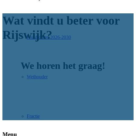
Wat vindt u beter voor
Rijswijk?
Kandidaten 2026-2030
We horen het graag!
Wethouder
Fractie
Menu