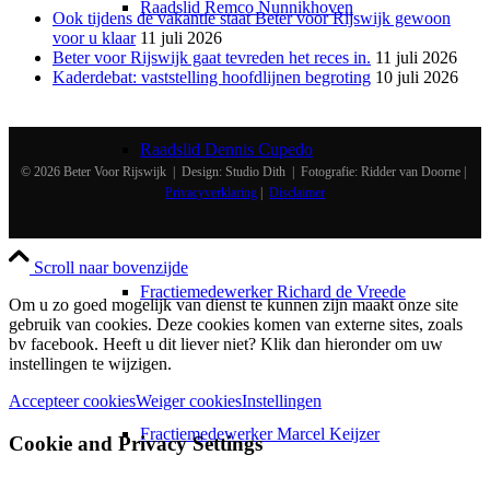
Raadslid Remco Nunnikhoven
Ook tijdens de vakantie staat Beter voor Rijswijk gewoon
voor u klaar
11 juli 2026
Beter voor Rijswijk gaat tevreden het reces in.
11 juli 2026
Kaderdebat: vaststelling hoofdlijnen begroting
10 juli 2026
Raadslid Dennis Cupedo
© 2026 Beter Voor Rijswijk | Design: Studio Dith | Fotografie: Ridder van Doorne |
Privacyverklaring
|
Disclaimer
Scroll naar bovenzijde
Fractiemedewerker Richard de Vreede
Om u zo goed mogelijk van dienst te kunnen zijn maakt onze site
gebruik van cookies. Deze cookies komen van externe sites, zoals
bv facebook. Heeft u dit liever niet? Klik dan hieronder om uw
instellingen te wijzigen.
Accepteer cookies
Weiger cookies
Instellingen
Fractiemedewerker Marcel Keijzer
Cookie and Privacy Settings