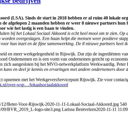
jkse bedrijven
koord (LSA). Sinds de start in 2018 hebben er al ruim 40 lokale org
In de afgelopen 2 maanden hebben er weer 8 nieuwe partners hun h
r wie het lastig is een baan te vinden.
luiten bij het Lokaal Sociaal Akkoord is echt heel mooi om te zien. 
 worden overgeslagen. Een baan helpt die mensen weer positieve stappe
voor hun inzet en de fijne samenwerking. De 8 nieuwe partners heet i
gheid en meer werkgelegenheid in Rijswijk. Dat zijn de ingrediënten v
ord Ondernemen en is een vorm van ondernemen gericht op economische
 zich aangesloten bij het MVO-netwerkplatform Werkwaardig. Peter H
 kans en deel je kennis en ervaringen met andere ondernemers door de
tact opnemen met het WerkgeversServicepunt Rijswijk. Zie voor conta
jk.nl/over-wsp…/lokaalsociaalakkoord
0/12/Beter-Voor-Rijswijk-2020-11-11-Lokaal-Sociaal-Akkoord.jpg
540
19/09/BVR_2019_L-logo-site3.png
Larissa Bentvelzen
2020-11-11 11:09