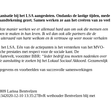
anisatie bij het LSA aangesloten. Ondanks de lastige tijden, mede
andtekening gezet. Samen werken ze aan het creëren van zo veel
Op deze manier werken we er allemaal hard aan om ook die mensen een
n te maken in hun leven. Ik wil dan ook alle partners die de
k uiteraard van harte welkom en ik vertrouw op weer mooie verhalen
an het LSA. Eén van de actiepunten is het versterken van het MVO-
 prestaties met respect voor de sociale kant. De
artevelt, voorzitter BBR:
“Ieder bedrijf zou moeten nadenken over
 aansluiting te zoeken bij het Lokaal Sociaal Akkoord. Gezamenlijk
ctgegevens en voorbeelden van succesvolle samenwerkingen
809
Larissa Bentvelzen
:34
2020-12-10 13:35:27
BvR wethouder Bentvelzen blij met