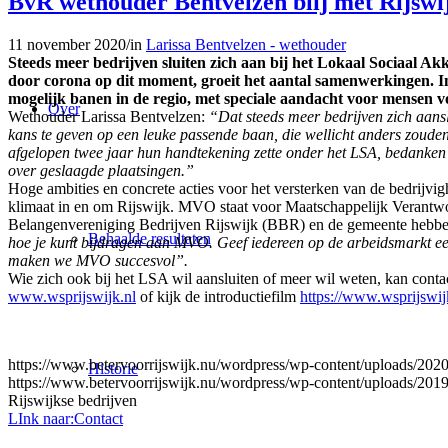
BvR wethouder Bentvelzen blij met Rijswi
11 november 2020
/
in
Larissa Bentvelzen - wethouder
Steeds meer bedrijven sluiten zich aan bij het Lokaal Sociaal Ak
door corona op dit moment, groeit het aantal samenwerkingen. 
mogelijk banen in de regio, met speciale aandacht voor mensen voo
Over
Wethouder Larissa Bentvelzen:
“Dat steeds meer bedrijven zich aans
kans te geven op een leuke passende baan, die wellicht anders zouden
afgelopen twee jaar hun handtekening zette onder het LSA, bedanken 
over geslaagde plaatsingen.”
Hoge ambities en concrete acties voor het versterken van de bedrijvi
klimaat in en om Rijswijk. MVO staat voor Maatschappelijk Verantwo
Belangenvereniging Bedrijven Rijswijk (BBR) en de gemeente hebben
Behaalde resultaten
hoe je kunt bijdragen aan MVO. Geef iedereen op de arbeidsmarkt een
maken we MVO succesvol”.
Wie zich ook bij het LSA wil aansluiten of meer wil weten, kan con
www.wsprijswijk.nl
of kijk de introductiefilm
https://www.wsprijswi
https://www.betervoorrijswijk.nu/wordpress/wp-content/uploads/202
Historie
https://www.betervoorrijswijk.nu/wordpress/wp-content/uploads/20
Rijswijkse bedrijven
LInk naar:Contact