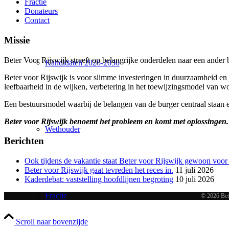
Fractie
Donateurs
Contact
Missie
Beter Voor Rijswijk streeft op belangrijke onderdelen naar een ander 
Kandidaten 2026-2030
Beter voor Rijswijk is voor slimme investeringen in duurzaamheid e
n
leefbaarheid in de wijken, verbetering in het toewijzingsmodel van
Een bestuursmodel waarbij de belangen van de burger centraal staan 
Beter voor Rijswijk benoemt het probleem en komt met oplossingen.
Wethouder
Berichten
Ook tijdens de vakantie staat Beter voor Rijswijk gewoon voor 
Beter voor Rijswijk gaat tevreden het reces in.
11 juli 2026
Kaderdebat: vaststelling hoofdlijnen begroting
10 juli 2026
Fractie
© 2026 Bete
Scroll naar bovenzijde