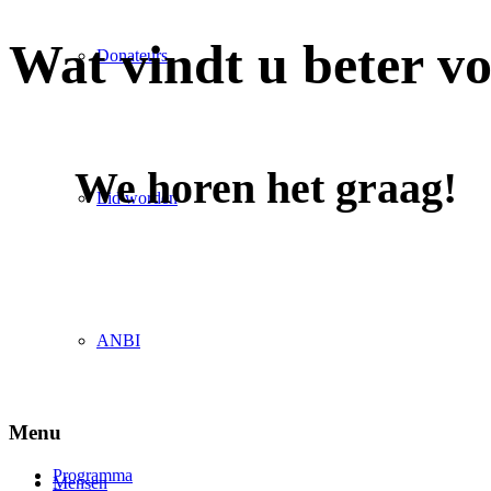
Wat vindt u beter v
Donateurs
We horen het graag!
Lid worden
ANBI
Menu
Programma
Mensen