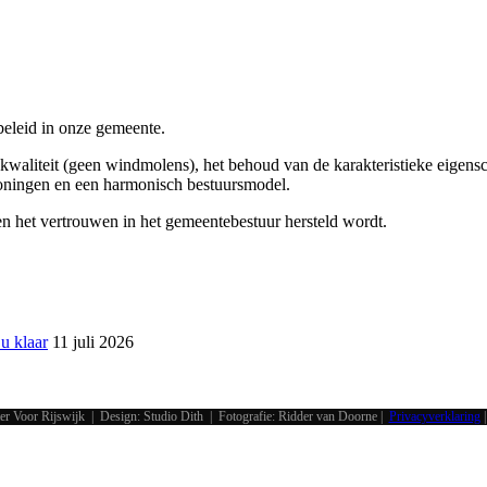
beleid in onze gemeente.
 kwaliteit (geen windmolens), het behoud van de karakteristieke eigens
 woningen en een harmonisch bestuursmodel.
en het vertrouwen in het gemeentebestuur hersteld wordt.
u klaar
11 juli 2026
r Voor Rijswijk | Design: Studio Dith | Fotografie: Ridder van Doorne |
Privacyverklaring