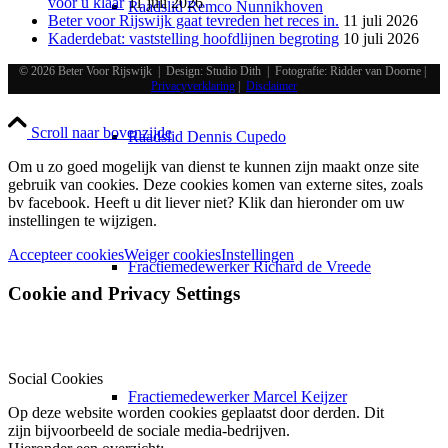
voor u klaar
11 juli 2026
Raadslid Remco Nunnikhoven
Beter voor Rijswijk gaat tevreden het reces in.
11 juli 2026
Kaderdebat: vaststelling hoofdlijnen begroting
10 juli 2026
© 2026 Beter Voor Rijswijk | Design: Studio Dith | Fotografie: Ridder van Doorne |
Privacyverklaring
|
Disclaimer
Scroll naar bovenzijde
Raadslid Dennis Cupedo
Om u zo goed mogelijk van dienst te kunnen zijn maakt onze site
gebruik van cookies. Deze cookies komen van externe sites, zoals
bv facebook. Heeft u dit liever niet? Klik dan hieronder om uw
instellingen te wijzigen.
Accepteer cookies
Weiger cookies
Instellingen
Fractiemedewerker Richard de Vreede
Cookie and Privacy Settings
Social Cookies
Fractiemedewerker Marcel Keijzer
Op deze website worden cookies geplaatst door derden. Dit
zijn bijvoorbeeld de sociale media-bedrijven.