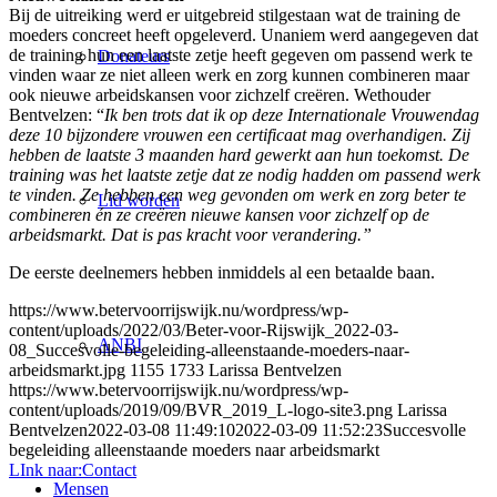
Bij de uitreiking werd er uitgebreid stilgestaan wat de training de
moeders concreet heeft opgeleverd. Unaniem werd aangegeven dat
de training hun een laatste zetje heeft gegeven om passend werk te
Donateurs
vinden waar ze niet alleen werk en zorg kunnen combineren maar
ook nieuwe arbeidskansen voor zichzelf creëren. Wethouder
Bentvelzen: “
Ik ben trots dat ik op deze Internationale Vrouwendag
deze 10 bijzondere vrouwen een certificaat mag overhandigen. Zij
hebben de laatste 3 maanden hard gewerkt aan hun toekomst. De
training was het laatste zetje dat ze nodig hadden om passend werk
te vinden. Ze hebben een weg gevonden om werk en zorg beter te
Lid worden
combineren én ze creëren nieuwe kansen voor zichzelf op de
arbeidsmarkt. Dat is pas kracht voor verandering.”
De eerste deelnemers hebben inmiddels al een betaalde baan.
https://www.betervoorrijswijk.nu/wordpress/wp-
content/uploads/2022/03/Beter-voor-Rijswijk_2022-03-
ANBI
08_Succesvolle-begeleiding-alleenstaande-moeders-naar-
arbeidsmarkt.jpg
1155
1733
Larissa Bentvelzen
https://www.betervoorrijswijk.nu/wordpress/wp-
content/uploads/2019/09/BVR_2019_L-logo-site3.png
Larissa
Bentvelzen
2022-03-08 11:49:10
2022-03-09 11:52:23
Succesvolle
begeleiding alleenstaande moeders naar arbeidsmarkt
LInk naar:Contact
Mensen