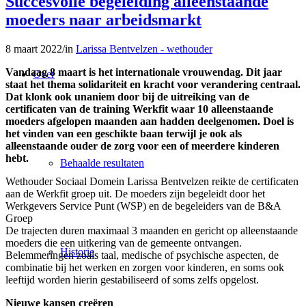
Succesvolle begeleiding alleenstaande
moeders naar arbeidsmarkt
8 maart 2022
/
in
Larissa Bentvelzen - wethouder
Vandaag 8 maart is het internationale vrouwendag. Dit jaar
Over
staat het thema solidariteit en kracht voor verandering centraal.
Dat klonk ook unaniem door bij de uitreiking van de
certificaten van de training Werkfit waar 10 alleenstaande
moeders afgelopen maanden aan hadden deelgenomen. Doel is
het vinden van een geschikte baan terwijl je ook als
alleenstaande ouder de zorg voor een of meerdere kinderen
hebt.
Behaalde resultaten
Wethouder Sociaal Domein Larissa Bentvelzen reikte de certificaten
aan de Werkfit groep uit. De moeders zijn begeleidt door het
Werkgevers Service Punt (WSP) en de begeleiders van de B&A
Groep
De trajecten duren maximaal 3 maanden en gericht op alleenstaande
moeders die een uitkering van de gemeente ontvangen.
Historie
Belemmeringen zoals taal, medische of psychische aspecten, de
combinatie bij het werken en zorgen voor kinderen, en soms ook
leeftijd worden hierin gestabiliseerd of soms zelfs opgelost.
Nieuwe kansen creëren