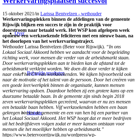
Werkervaringsplaatsen succesvol
15 oktober 2021
/
in
Larissa Bentvelzen - wethouder
Werkervaringsplekken binnen de afdelingen van de gemeente
Rijswijk blijken een succes te zijn in de praktijk voor
doorstroom naar betaald werk. Het WSP kon afgelopen week
Over
opnieuw een werkzoekende feliciteren met een nieuwe baan, na
het doorlopen van het werkervaringstraject.
Wethouder Larissa Bentvelzen (Beter voor Rijswijk).
“In ons
Lokaal Sociaal Akkoord hebben we aandacht voor de begeleiding
richting werk, voor mensen die verder van de arbeidsmarkt staan.
Door werkervaringsplekken aan te bieden kan de afstand tot de
arbeidsmarkt verkleint worden. We doen dit door verder te kijken
Behaalde resultaten
naar enkel het CV van werkzoekenden. We kijken bijvoorbeeld ook
naar de motivatie of het talent van de persoon. Door het creëren van
een goede leer/werkplek binnen de organisatie, kunnen mensen
werkervaring opdoen. Daardoor hebben zij een grotere kans op een
duurzame betaalde baan. In de gemeente zijn sinds begin 2018
zeven werkervaringsplekken gecreëerd, waarvan er nu zes mensen
een betaalde baan hebben. Vijf werkzoekenden hebben een baan
gekregen binnen de gemeente en een van hen bij een partner van
Historie
het Lokaal Sociaal Akkoord. Het WSP hoopt dat er meer bedrijven
uit het bedrijfsleven volgen zodat er meer kansen ontstaan voor
mensen die het moeilijker hebben op arbeidsmarkt.”
https://www.betervoorrijswijk.nu/wordpress/wp-