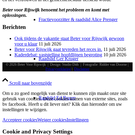
Beter voor Rijswijk benoemt het probleem en komt met
oplossingen.
Fractievoorzitter & raadslid Alice Prenger
Berichten
Ook tijdens de vakantie staat Beter voor Rijswijk gewoon
voor u klaar
11 juli 2026
Beter voor Rijswijk gaat tevreden het reces in.
11 juli 2026
Kaderdebat: vaststelling hoofdlijnen begroting
10 juli 2026
Raadslid Ger Kruger
© 2026 Beter Voor Rijswijk | Design: Studio Dith | Fotografie: Ridder van Doorne |
Privacyverklaring
|
Disclaimer
Scroll naar bovenzijde
Om u zo goed mogelijk van dienst te kunnen zijn maakt onze site
Raadslid Ed Braam
gebruik van cookies. Deze cookies komen van externe sites, zoals
bv facebook. Heeft u dit liever niet? Klik dan hieronder om uw
instellingen te wijzigen.
Accepteer cookies
Weiger cookies
Instellingen
Cookie and Privacy Settings