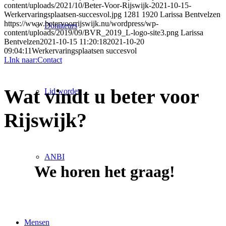
content/uploads/2021/10/Beter-Voor-Rijswijk-2021-10-15-
Werkervaringsplaatsen-succesvol.jpg
1281
1920
Larissa Bentvelzen
https://www.betervoorrijswijk.nu/wordpress/wp-
Donateurs
content/uploads/2019/09/BVR_2019_L-logo-site3.png
Larissa
Bentvelzen
2021-10-15 11:20:18
2021-10-20
09:04:11
Werkervaringsplaatsen succesvol
LInk naar:Contact
Wat vindt u beter voor
Lid worden
Rijswijk?
ANBI
We horen het graag!
Mensen