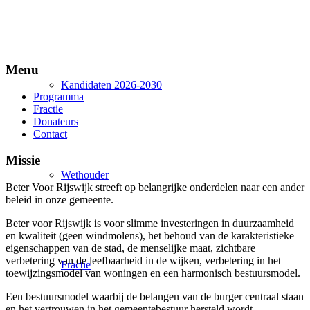
Menu
Kandidaten 2026-2030
Programma
Fractie
Donateurs
Contact
Missie
Wethouder
Beter Voor Rijswijk streeft op belangrijke onderdelen naar een ander
beleid in onze gemeente.
Beter voor Rijswijk is voor slimme investeringen in duurzaamheid
e
n kwaliteit (geen windmolens), het behoud van de karakteristieke
eigenschappen van de stad, de menselijke maat, zichtbare
verbetering van de leefbaarheid in de wijken, verbetering in het
Fractie
toewijzingsmodel van woningen en een harmonisch bestuursmodel.
Een bestuursmodel waarbij de belangen van de burger centraal staan
en het vertrouwen in het gemeentebestuur hersteld wordt.