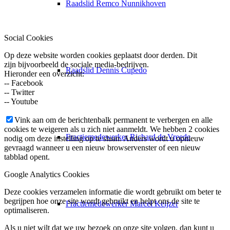
Raadslid Remco Nunnikhoven
Social Cookies
Op deze website worden cookies geplaatst door derden. Dit
zijn bijvoorbeeld de sociale media-bedrijven.
Raadslid Dennis Cupedo
Hieronder een overzicht:
-- Facebook
-- Twitter
-- Youtube
Vink aan om de berichtenbalk permanent te verbergen en alle
cookies te weigeren als u zich niet aanmeldt. We hebben 2 cookies
Fractiemedewerker Richard de Vreede
nodig om deze instelling op te slaan. Anders wordt u opnieuw
gevraagd wanneer u een nieuw browservenster of een nieuw
tabblad opent.
Google Analytics Cookies
Deze cookies verzamelen informatie die wordt gebruikt om beter te
begrijpen hoe onze site wordt gebruikt en helpt ons de site te
Fractiemedewerker Marcel Keijzer
optimaliseren.
Als u niet wilt dat we uw bezoek op onze site volgen, dan kunt u