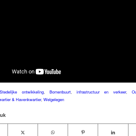
tedelijke ontwikkeling
,
Bomenbuurt
,
infrastructuur en verkeer
,
O
artier & Havenkwartier
,
Welgelegen
tuk