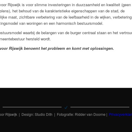
voor Rijswijk is voor slimme investeringen in duurzaamheid e
n kwaliteit (geen
lens), het behoud van de karakteristieke eigenschappen van de stad, de
ijke maat, zichtbare verbetering van de leefbaarheid in de wijken, verbetering
zingsmodel van woningen en een harmonisch bestuursmodel.
stuursmodel waarbij de belangen van de burger centraal staan en het vertrou
meentebestuur hersteld wordt.
 voor Rijswijk benoemt het probleem en komt met oplossingen.
or Rijswijk | Design: Studio Dith | Fotografie: Ridder van Doorne |
Privacyverklar