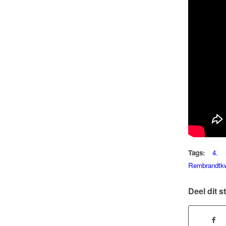
Tags:
4. S
Rembrandtkw
Deel dit s