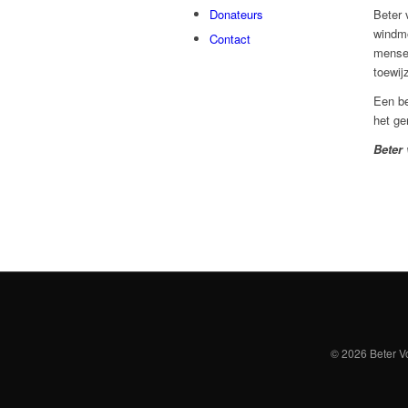
Beter 
Donateurs
windmo
Contact
mensel
toewij
Een be
het ge
Beter
© 2026 Beter Vo