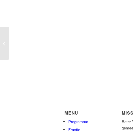
Afsluiting Van Rijnweg
(Rijswijk Buiten) echt
nodig?
MENU
MISS
Programma
Beter 
gemee
Fractie