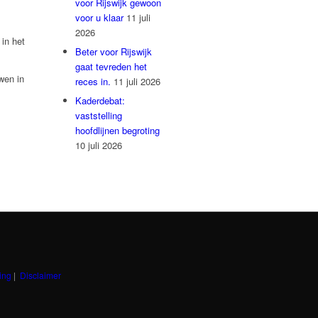
voor Rijswijk gewoon
voor u klaar
11 juli
2026
 in het
Beter voor Rijswijk
gaat tevreden het
wen in
reces in.
11 juli 2026
Kaderdebat:
vaststelling
hoofdlijnen begroting
10 juli 2026
ing
|
Disclaimer