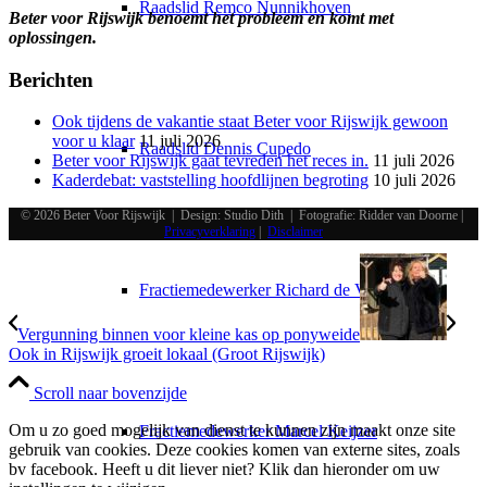
Raadslid Remco Nunnikhoven
Beter voor Rijswijk benoemt het probleem en komt met
oplossingen.
Berichten
Ook tijdens de vakantie staat Beter voor Rijswijk gewoon
voor u klaar
11 juli 2026
Raadslid Dennis Cupedo
Beter voor Rijswijk gaat tevreden het reces in.
11 juli 2026
Kaderdebat: vaststelling hoofdlijnen begroting
10 juli 2026
© 2026 Beter Voor Rijswijk | Design: Studio Dith | Fotografie: Ridder van Doorne |
Privacyverklaring
|
Disclaimer
Fractiemedewerker Richard de Vreede
Vergunning binnen voor kleine kas op ponyweide
Ook in Rijswijk groeit lokaal (Groot Rijswijk)
Scroll naar bovenzijde
Om u zo goed mogelijk van dienst te kunnen zijn maakt onze site
Fractiemedewerker Marcel Keijzer
gebruik van cookies. Deze cookies komen van externe sites, zoals
bv facebook. Heeft u dit liever niet? Klik dan hieronder om uw