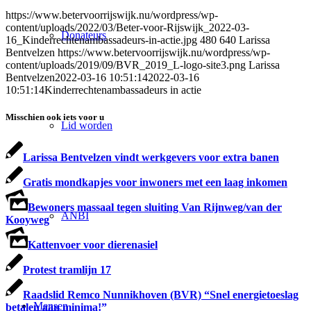
https://www.betervoorrijswijk.nu/wordpress/wp-
content/uploads/2022/03/Beter-voor-Rijswijk_2022-03-
Donateurs
16_Kinderrechtenambassadeurs-in-actie.jpg
480
640
Larissa
Bentvelzen
https://www.betervoorrijswijk.nu/wordpress/wp-
content/uploads/2019/09/BVR_2019_L-logo-site3.png
Larissa
Bentvelzen
2022-03-16 10:51:14
2022-03-16
10:51:14
Kinderrechtenambassadeurs in actie
Misschien ook iets voor u
Lid worden
Larissa Bentvelzen vindt werkgevers voor extra banen
Gratis mondkapjes voor inwoners met een laag inkomen
Bewoners massaal tegen sluiting Van Rijnweg/van der
ANBI
Kooyweg
Kattenvoer voor dierenasiel
Protest tramlijn 17
Raadslid Remco Nunnikhoven (BVR) “Snel energietoeslag
Mensen
betalen aan minima!”