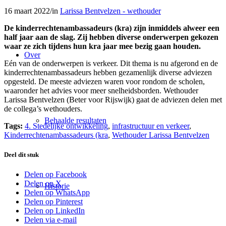
16 maart 2022
/
in
Larissa Bentvelzen - wethouder
De kinderrechtenambassadeurs (kra) zijn inmiddels alweer een
half jaar aan de slag. Zij hebben diverse onderwerpen gekozen
waar ze zich tijdens hun kra jaar mee bezig gaan houden.
Over
Eén van de onderwerpen is verkeer. Dit thema is nu afgerond en de
kinderrechtenambassadeurs hebben gezamenlijk diverse adviezen
opgesteld. De meeste adviezen waren voor rondom de scholen,
waaronder het advies voor meer snelheidsborden. Wethouder
Larissa Bentvelzen (Beter voor Rijswijk) gaat de adviezen delen met
de collega’s wethouders.
Behaalde resultaten
Tags:
4. Stedelijke ontwikkeling
,
infrastructuur en verkeer
,
Kinderrechtenambassadeurs (kra
,
Wethouder Larissa Bentvelzen
Deel dit stuk
Delen op Facebook
Delen op X
Historie
Delen op WhatsApp
Delen op Pinterest
Delen op LinkedIn
Delen via e-mail